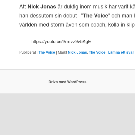
Att
är duktig inom musik har varit kä
Nick Jonas
han dessutom sin debut i ”
” och man k
The Voice
världen med storm även som coach, kolla in kli
https://youtu.be/lVmvz9v5KgE
Publicerat i
The Voice
|
Märkt
Nick Jonas
,
The Voice
|
Lämna ett svar
Drivs med WordPress