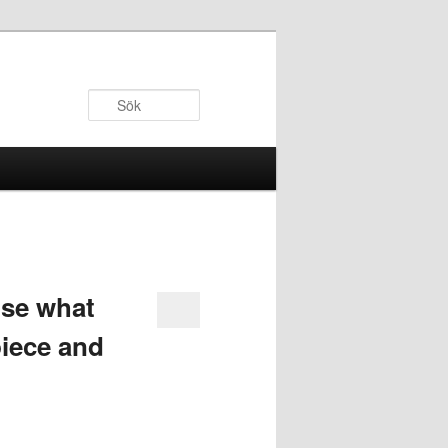
Sök
use what
piece and