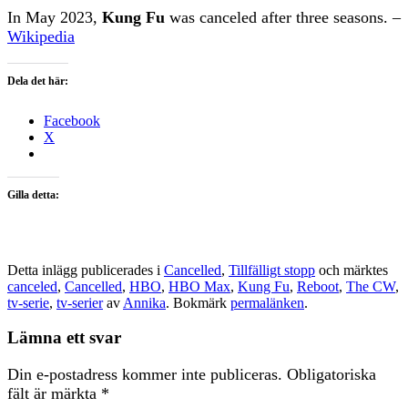
In May 2023,
Kung Fu
was canceled after three seasons. –
Wikipedia
Dela det här:
Facebook
X
Gilla detta:
Detta inlägg publicerades i
Cancelled
,
Tillfälligt stopp
och märktes
canceled
,
Cancelled
,
HBO
,
HBO Max
,
Kung Fu
,
Reboot
,
The CW
,
tv-serie
,
tv-serier
av
Annika
. Bokmärk
permalänken
.
Lämna ett svar
Din e-postadress kommer inte publiceras.
Obligatoriska
fält är märkta
*