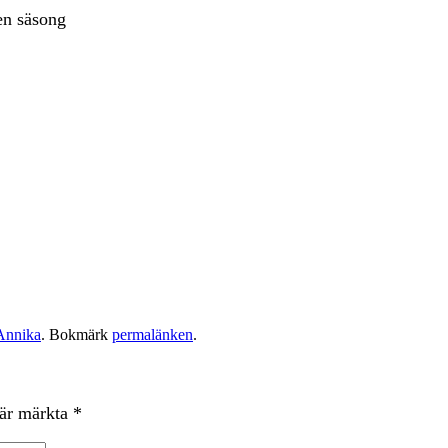
 en säsong
Annika
. Bokmärk
permalänken
.
 är märkta
*