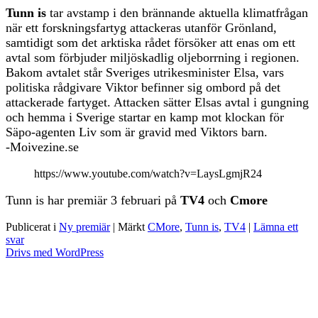
Tunn is
tar avstamp i den brännande aktuella klimatfrågan
när ett forskningsfartyg attackeras utanför Grönland,
samtidigt som det arktiska rådet försöker att enas om ett
avtal som förbjuder miljöskadlig oljeborrning i regionen.
Bakom avtalet står Sveriges utrikesminister Elsa, vars
politiska rådgivare Viktor befinner sig ombord på det
attackerade fartyget. Attacken sätter Elsas avtal i gungning
och hemma i Sverige startar en kamp mot klockan för
Säpo-agenten Liv som är gravid med Viktors barn.
-Moivezine.se
https://www.youtube.com/watch?v=LaysLgmjR24
Tunn is har premiär 3 februari på
TV4
och
Cmore
Publicerat i
Ny premiär
|
Märkt
CMore
,
Tunn is
,
TV4
|
Lämna ett
svar
Drivs med WordPress