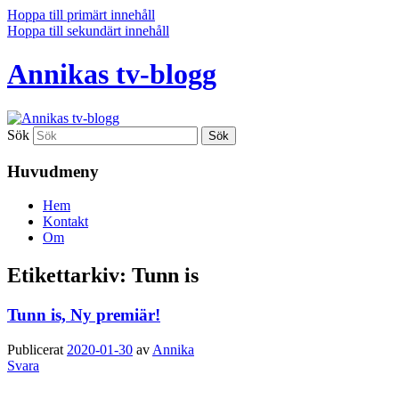
Hoppa till primärt innehåll
Hoppa till sekundärt innehåll
Annikas tv-blogg
Sök
Huvudmeny
Hem
Kontakt
Om
Etikettarkiv:
Tunn is
Tunn is, Ny premiär!
Publicerat
2020-01-30
av
Annika
Svara