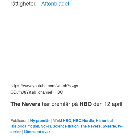
rättigheter. –
Aftonbladet
https://www.youtube.com/watch?v=gs-
ODufnJ8Y&ab_channel=HBO
har premiär på
den 12 april
The Nevers
HBO
Publicerat i
Ny premiär
|
Märkt
HBO
,
HBO Nordic
,
Historical
,
Historical fiction
,
Sci-Fi
,
Science fiction
,
The Nevers
,
tv-serie
,
tv-
serier
|
Lämna ett svar