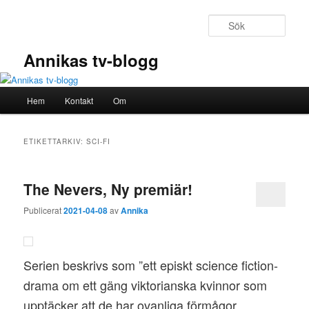
Hoppa
Hoppa
till
till
Sök
primärt
sekundärt
innehåll
innehåll
Annikas tv-blogg
Huvudmeny
Hem
Kontakt
Om
ETIKETTARKIV:
SCI-FI
The Nevers, Ny premiär!
Publicerat
2021-04-08
av
Annika
Serien beskrivs som ”ett episkt science fiction-
drama om ett gäng viktorianska kvinnor som
upptäcker att de har ovanliga förmågor,