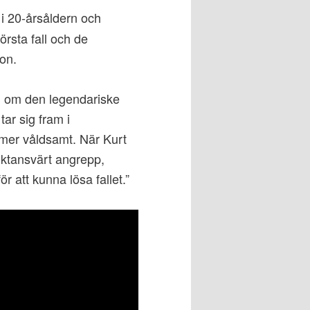
i 20-årsåldern och
örsta fall och de
on.
ng om den legendariske
ar sig fram i
 mer våldsamt. När Kurt
uktansvärt angrepp,
r att kunna lösa fallet.”