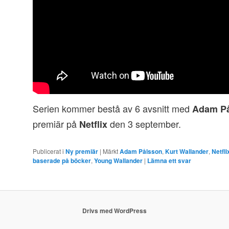
Serien kommer bestå av 6 avsnitt med
Adam P
premiär på
den 3 september.
Netflix
Publicerat i
Ny premiär
|
Märkt
Adam Pålsson
,
Kurt Wallander
,
Netfli
baserade på böcker
,
Young Wallander
|
Lämna ett svar
Drivs med WordPress