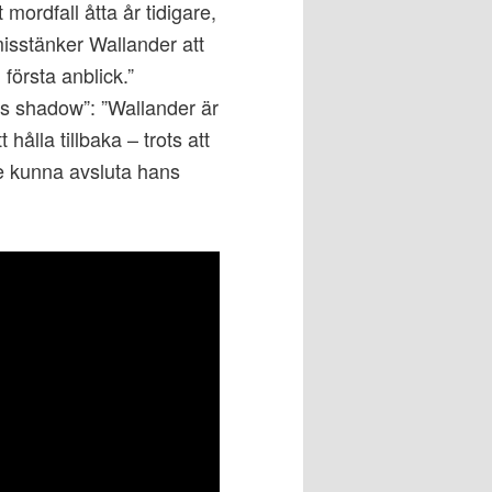
 mordfall åtta år tidigare,
isstänker Wallander att
 första anblick.”
’s shadow”: ”Wallander är
hålla tillbaka – trots att
le kunna avsluta hans