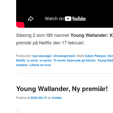
Säsong 2 som fått namnet
Young Wallander: K
premiär på Netflix den 17 februari.
Publicerat i
nya säsonger
,
Uncategorized
|
Märkt
Adam Pålsson
,
Hen
Netflix
,
tv-serie
,
tv-serier
,
Tv-serier baserade på böcker
,
Young Wal
shadow
|
Lämna ett svar
Young Wallander, Ny premiär!
Publicerat
2020-08-15
av
Annika