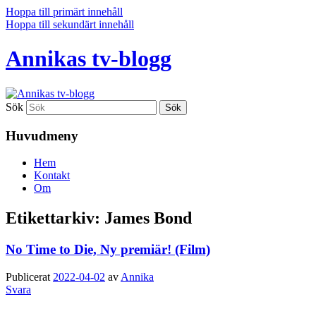
Hoppa till primärt innehåll
Hoppa till sekundärt innehåll
Annikas tv-blogg
Sök
Huvudmeny
Hem
Kontakt
Om
Etikettarkiv:
James Bond
No Time to Die, Ny premiär! (Film)
Publicerat
2022-04-02
av
Annika
Svara