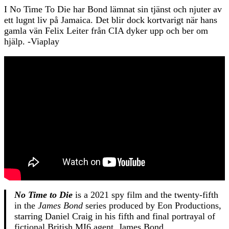
I No Time To Die har Bond lämnat sin tjänst och njuter av
ett lugnt liv på Jamaica. Det blir dock kortvarigt när hans
gamla vän Felix Leiter från CIA dyker upp och ber om
hjälp. -Viaplay
No Time to Die
is a 2021 spy film and the twenty-fifth
in the
James Bond
series produced by Eon Productions,
starring Daniel Craig in his fifth and final portrayal of
fictional British MI6 agent, James Bond.