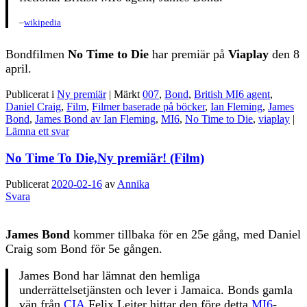
–
wikipedia
Bondfilmen
No Time to Die
har premiär på
Viaplay
den 8
april.
Publicerat i
Ny premiär
|
Märkt
007
,
Bond
,
British MI6 agent
,
Daniel Craig
,
Film
,
Filmer baserade på böcker
,
Ian Fleming
,
James
Bond
,
James Bond av Ian Fleming
,
MI6
,
No Time to Die
,
viaplay
|
Lämna ett svar
No Time To Die,Ny premiär! (Film)
Publicerat
2020-02-16
av
Annika
Svara
James Bond
kommer tillbaka för en 25e gång, med Daniel
Craig som Bond för 5e gången.
James Bond har lämnat den hemliga
underrättelsetjänsten och lever i Jamaica. Bonds gamla
vän från
CIA
Felix Leiter hittar den före detta
MI6
-