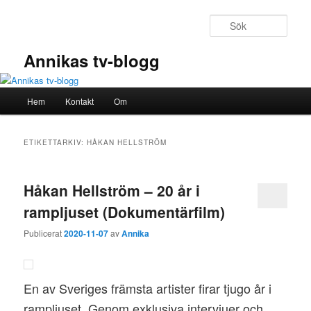
Hoppa
Hoppa
till
till
Sök
primärt
sekundärt
innehåll
innehåll
Annikas tv-blogg
Huvudmeny
Hem
Kontakt
Om
ETIKETTARKIV:
HÅKAN HELLSTRÖM
Håkan Hellström – 20 år i
rampljuset (Dokumentärfilm)
Publicerat
2020-11-07
av
Annika
En av Sveriges främsta artister firar tjugo år i
rampljuset. Genom exklusiva intervjuer och