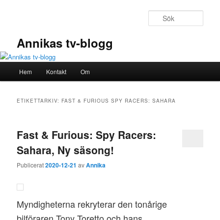
Hoppa
Hoppa
till
till
Sök
primärt
sekundärt
innehåll
innehåll
Annikas tv-blogg
Huvudmeny
Hem
Kontakt
Om
ETIKETTARKIV:
FAST & FURIOUS SPY RACERS: SAHARA
Fast & Furious: Spy Racers:
Sahara, Ny säsong!
Publicerat
2020-12-21
av
Annika
Myndigheterna rekryterar den tonårige
bilföraren Tony Toretto och hans