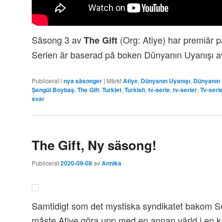
Säsong 3 av
(Org: Atiye) har premiär 
The Gift
Serien är baserad på boken Dünyanın Uyanışı 
Publicerat i
nya säsonger
|
Märkt
Atiye
,
Dünyanın Uyanışı
,
Dünyanın 
Şengül Boybaş
,
The Gift
,
Turkiet
,
Turkish
,
tv-serie
,
tv-serier
,
Tv-seri
svar
The Gift, Ny säsong!
Publicerat
2020-09-08
av
Annika
Samtidigt som det mystiska syndikatet bakom Se
måste Atiye göra upp med en annan värld i en k