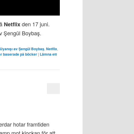
på
den 17 juni.
Netflix
av Şengül Boybaş.
Uyanışı av Şengül Boybaş
,
Netflix
,
er baserade på böcker
|
Lämna ett
rdar hotar framtiden
amp mot klockan för att