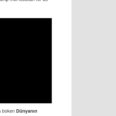
på boken
Dünyanın