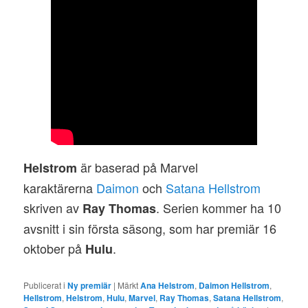
är baserad på Marvel
Helstrom
karaktärerna
Daimon
och
Satana Hellstrom
skriven av
. Serien kommer ha 10
Ray Thomas
avsnitt i sin första säsong, som har premiär 16
oktober på
.
Hulu
Publicerat i
Ny premiär
|
Märkt
Ana Helstrom
,
Daimon Hellstrom
,
Hellstrom
,
Helstrom
,
Hulu
,
Marvel
,
Ray Thomas
,
Satana Hellstrom
,