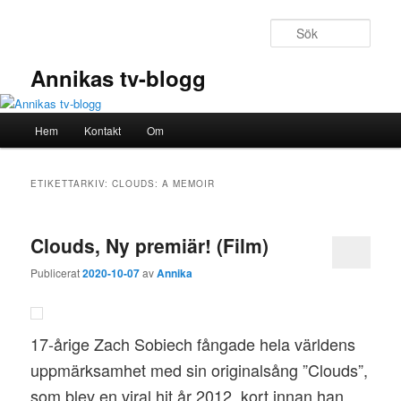
Hoppa
Hoppa
till
till
Sök
primärt
sekundärt
innehåll
innehåll
Annikas tv-blogg
Huvudmeny
Hem
Kontakt
Om
ETIKETTARKIV:
CLOUDS: A MEMOIR
Clouds, Ny premiär! (Film)
Publicerat
2020-10-07
av
Annika
17-årige Zach Sobiech fångade hela världens
uppmärksamhet med sin originalsång ”Clouds”,
som blev en viral hit år 2012, kort innan han