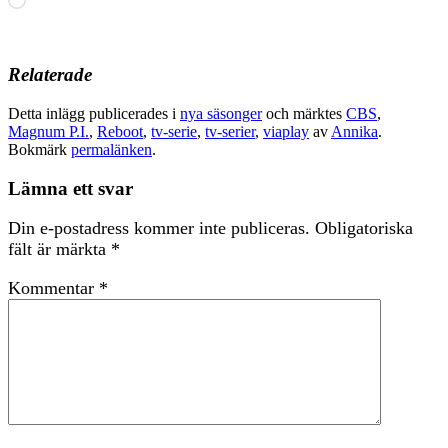
in
…
Relaterade
Detta inlägg publicerades i
nya säsonger
och märktes
CBS
,
Magnum P.I.
,
Reboot
,
tv-serie
,
tv-serier
,
viaplay
av
Annika
.
Bokmärk
permalänken
.
Lämna ett svar
Din e-postadress kommer inte publiceras.
Obligatoriska
fält är märkta
*
Kommentar
*