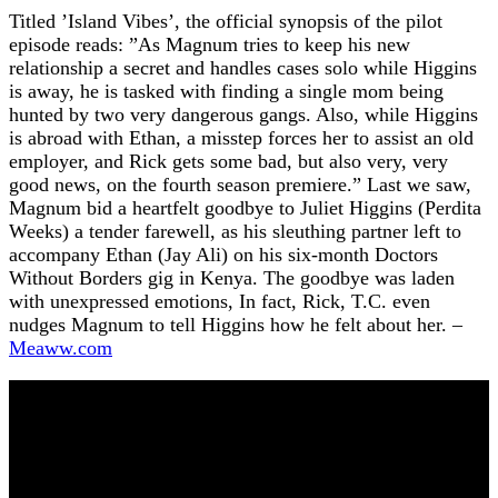
Titled ’Island Vibes’, the official synopsis of the pilot
episode reads: ”As Magnum tries to keep his new
relationship a secret and handles cases solo while Higgins
is away, he is tasked with finding a single mom being
hunted by two very dangerous gangs. Also, while Higgins
is abroad with Ethan, a misstep forces her to assist an old
employer, and Rick gets some bad, but also very, very
good news, on the fourth season premiere.” Last we saw,
Magnum bid a heartfelt goodbye to Juliet Higgins (Perdita
Weeks) a tender farewell, as his sleuthing partner left to
accompany Ethan (Jay Ali) on his six-month Doctors
Without Borders gig in Kenya. The goodbye was laden
with unexpressed emotions, In fact, Rick, T.C. even
nudges Magnum to tell Higgins how he felt about her. –
Meaww.com