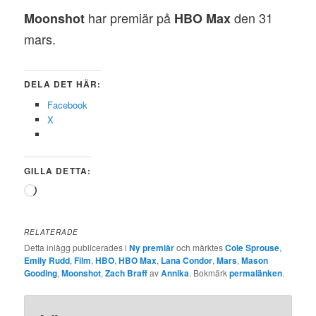
har premiär på
den 31
Moonshot
HBO Max
mars.
DELA DET HÄR:
Facebook
X
GILLA DETTA:
Laddar
in
…
RELATERADE
Detta inlägg publicerades i
Ny premiär
och märktes
Cole Sprouse
,
Emily Rudd
,
Film
,
HBO
,
HBO Max
,
Lana Condor
,
Mars
,
Mason
Gooding
,
Moonshot
,
Zach Braff
av
Annika
. Bokmärk
permalänken
.