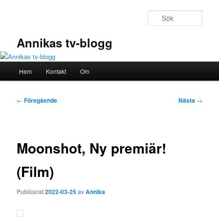
Hoppa
till
Sök
primärt
innehåll
Annikas tv-blogg
Huvudmeny
Hem
Kontakt
Om
Inläggsnavigering
←
Föregående
Nästa
→
Moonshot, Ny premiär!
(Film)
Publicerat
2022-03-25
av
Annika