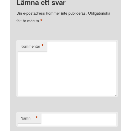
Lämna ett svar
Din e-postadress kommer inte publiceras.
Obligatoriska
*
fält är märkta
*
Kommentar
*
Namn