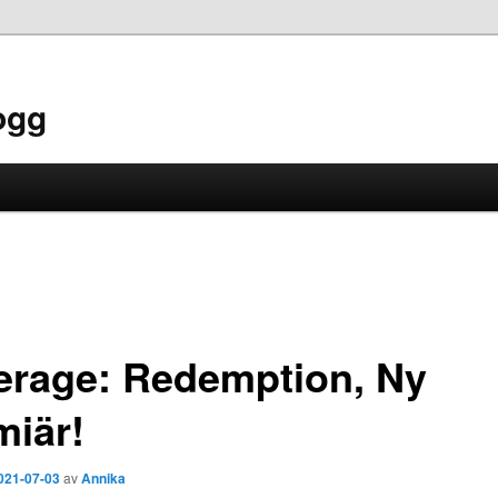
ogg
erage: Redemption, Ny
miär!
021-07-03
av
Annika