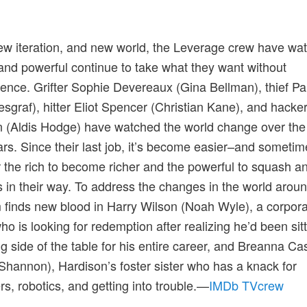
new iteration, and new world, the Leverage crew have wa
 and powerful continue to take what they want without
nce. Grifter Sophie Devereaux (Gina Bellman), thief Pa
esgraf), hitter Eliot Spencer (Christian Kane), and hacke
 (Aldis Hodge) have watched the world change over the 
ars. Since their last job, it’s become easier–and sometim
r the rich to become richer and the powerful to squash 
 in their way. To address the changes in the world arou
 finds new blood in Harry Wilson (Noah Wyle), a corpor
ho is looking for redemption after realizing he’d been sit
g side of the table for his entire career, and Breanna Ca
Shannon), Hardison’s foster sister who has a knack for
s, robotics, and getting into trouble.—
I
MDb TVcrew