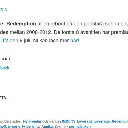
EDIA
är en reboot på den populära serien Le
e: Redemption
es mellan 2008-2012. De första 8 avsnitten har premiä
den 9 juli. Ni kan läsa mer
här!
 TV
 HÄR:
ebook
TTA:
 publicerades i
Ny premiär
och märktes
IMDb TV
,
Leverage
,
Leverage: Redempti
noff
,
tv-serie
,
tv-serier
av
Annika
. Bokmärk
permalänken
.