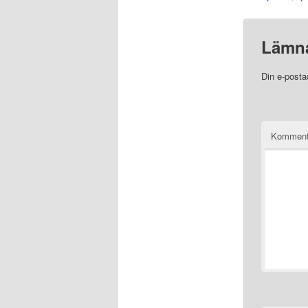
Lämna
Din e-posta
Komment