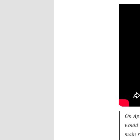
On Apr
would 
main r