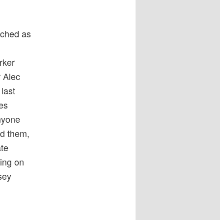
tched as
rker
r Alec
last
es
anyone
nd them,
ate
ting on
sey