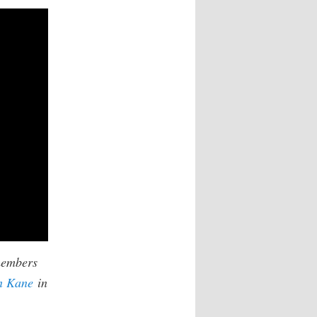
members
n Kane
in