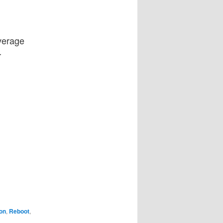
verage
r
on
,
Reboot
,