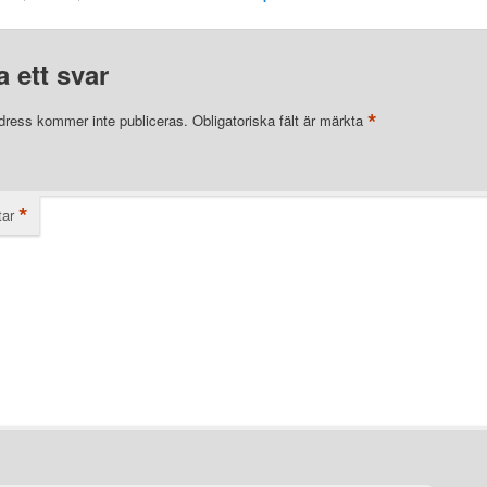
 ett svar
*
dress kommer inte publiceras.
Obligatoriska fält är märkta
*
ar