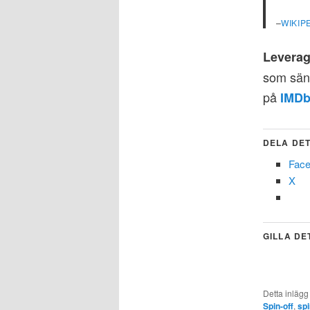
–
WIKIP
Leverag
som sänd
på
IMDb
DELA DET
Fac
X
GILLA DE
Detta inlägg
Spin-off
,
spi