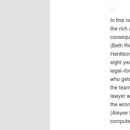
In this 
the rich
conseque
(Beth Ri
Hardison
eight ye
legal–fo
who gets
the team
lawyer w
the wron
(Aleyse 
computer