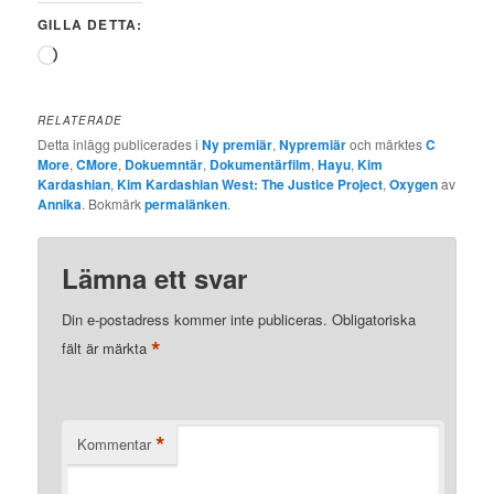
GILLA DETTA:
Laddar
in
…
RELATERADE
Detta inlägg publicerades i
Ny premiär
,
Nypremiär
och märktes
C
More
,
CMore
,
Dokuemntär
,
Dokumentärfilm
,
Hayu
,
Kim
Kardashian
,
Kim Kardashian West: The Justice Project
,
Oxygen
av
Annika
. Bokmärk
permalänken
.
Lämna ett svar
Din e-postadress kommer inte publiceras.
Obligatoriska
*
fält är märkta
*
Kommentar