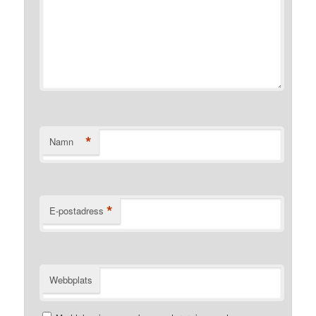
*
Namn
*
E-postadress
Webbplats