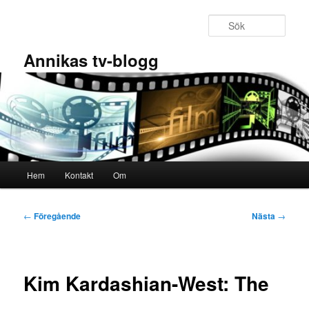
Hoppa
till
Sök
primärt
innehåll
Annikas tv-blogg
Huvudmeny
Hem
Kontakt
Om
Inläggsnavigering
←
Föregående
Nästa
→
Kim Kardashian-West: The