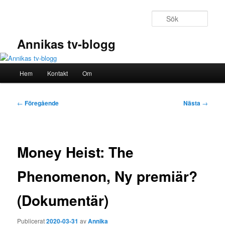
Hoppa
till
Sök
primärt
innehåll
Annikas tv-blogg
Huvudmeny
Hem
Kontakt
Om
Inläggsnavigering
←
Föregående
Nästa
→
Money Heist: The
Phenomenon, Ny premiär?
(Dokumentär)
Publicerat
2020-03-31
av
Annika