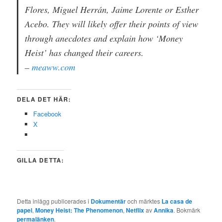
Flores, Miguel Herrán, Jaime Lorente or Esther
Acebo. They will likely offer their points of view
through anecdotes and explain how ‘Money
Heist’ has changed their careers.
–
meaww.com
DELA DET HÄR:
Facebook
X
GILLA DETTA:
Detta inlägg publicerades i
Dokumentär
och märktes
La casa de
papel
,
Money Heist: The Phenomenon
,
Netflix
av
Annika
. Bokmärk
permalänken
.