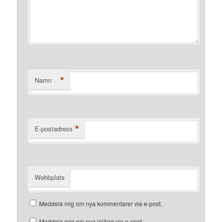
*
Namn
*
E-postadress
Webbplats
Meddela mig om nya kommentarer via e-post.
Meddela mig om nya inlägg via e-post.