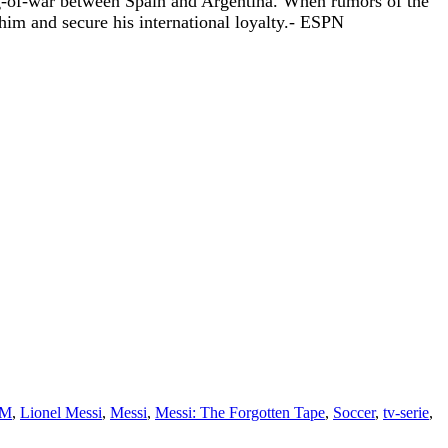
ug-of-war between Spain and Argentina. When rumors of the
im and secure his international loyalty.- ESPN
VM
,
Lionel Messi
,
Messi
,
Messi: The Forgotten Tape
,
Soccer
,
tv-serie
,