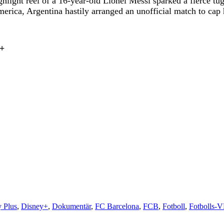
ight reel of a 16-year-old Lionel Messi sparked a fierce t
ica, Argentina hastily arranged an unofficial match to cap h
y+
 Plus
,
Disney+
,
Dokumentär
,
FC Barcelona
,
FCB
,
Fotboll
,
Fotbolls-