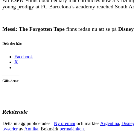
An ESPN Films documentary that chronicles how a VHS highl
young prodigy at FC Barcelona’s academy reached South Amer
Messi: The Forgotten Tape
finns redan nu att se på
Disne
Dela det här:
Facebook
X
Gilla detta:
Relaterade
Detta inlägg publicerades i
Ny premiär
och märktes
Argentina
,
Disney
tv-serier
av
Annika
. Bokmärk
permalänken
.